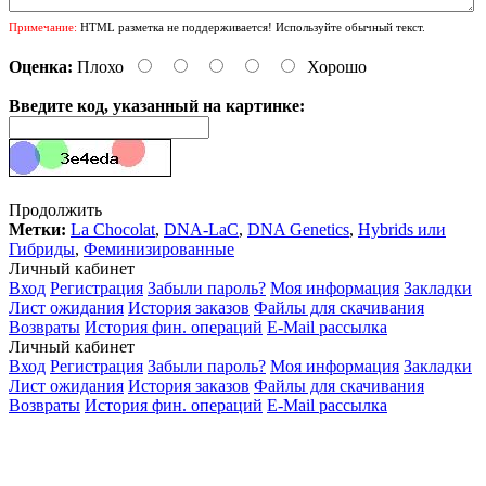
Примечание:
HTML разметка не поддерживается! Используйте обычный текст.
Оценка:
Плохо
Хорошо
Введите код, указанный на картинке:
Продолжить
Метки:
La Chocolat
,
DNA-LaC
,
DNA Genetics
,
Hybrids или
Гибриды
,
Феминизированные
Личный кабинет
Вход
Регистрация
Забыли пароль?
Моя информация
Закладки
Лист ожидания
История заказов
Файлы для скачивания
Возвраты
История фин. операций
E-Mail рассылка
Личный кабинет
Вход
Регистрация
Забыли пароль?
Моя информация
Закладки
Лист ожидания
История заказов
Файлы для скачивания
Возвраты
История фин. операций
E-Mail рассылка