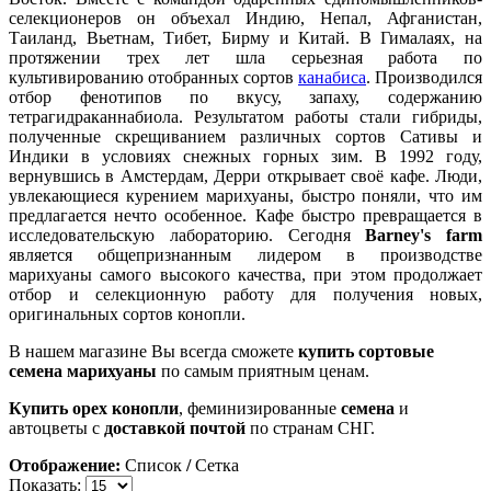
селекционеров он объехал Индию, Непал, Афганистан,
Таиланд, Вьетнам, Тибет, Бирму и Китай. В Гималаях, на
протяжении трех лет шла серьезная работа по
культивированию отобранных сортов
канабиса
. Производился
отбор фенотипов по вкусу, запаху, содержанию
тетрагидраканнабиола. Результатом работы стали гибриды,
полученные скрещиванием различных сортов Сативы и
Индики в условиях снежных горных зим. В 1992 году,
вернувшись в Амстердам, Дерри открывает своё кафе. Люди,
увлекающиеся курением марихуаны, быстро поняли, что им
предлагается нечто особенное. Кафе быстро превращается в
исследовательскую лабораторию. Сегодня
Barney's farm
является общепризнанным лидером в производстве
марихуаны самого высокого качества, при этом продолжает
отбор и селекционную работу для получения новых,
оригинальных сортов конопли.
В нашем магазине Вы всегда сможете
купить сортовые
семена марихуаны
по самым приятным ценам.
Купить орех конопли
, феминизированные
семена
и
автоцветы с
доставкой почтой
по странам СНГ.
Отображение:
Список
/
Сетка
Показать: