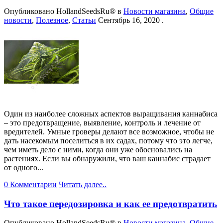
Опубликовано
HollandSeedsRu®
в
Новости магазина
,
Общие
новости
,
Полезное
,
Статьи
Сентябрь 16, 2020
.
Один из наиболее сложных аспектов выращивания каннабиса
– это предотвращение, выявление, контроль и лечение от
вредителей. Умные гроверы делают все возможное, чтобы не
дать насекомым поселиться в их садах, потому что это легче,
чем иметь дело с ними, когда они уже обосновались на
растениях. Если вы обнаружили, что ваш каннабис страдает
от одного...
0 Комментарии
Читать далее..
Что такое передозировка и как ее предотвратить
Опубликовано
HollandSeedsRu®
в
Новости магазина
,
Общие