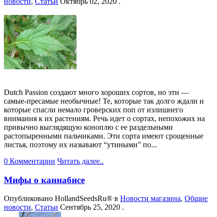
новости
,
Статьи
Октябрь 02, 2020
.
Dutch Passion создают много хороших сортов, но эти —
самые-пресамые необычные! Те, которые так долго ждали и
которые спасли немало гроверских поп от излишнего
внимания к их растениям. Речь идет о сортах, непохожих на
привычно выглядящую коноплю с ее раздельными
растопыренными пальчиками. Эти сорта имеют срощенные
листья, поэтому их называют “утиными” по...
0 Комментарии
Читать далее..
Мифы о каннабисе
Опубликовано
HollandSeedsRu®
в
Новости магазина
,
Общие
новости
,
Статьи
Сентябрь 25, 2020
.