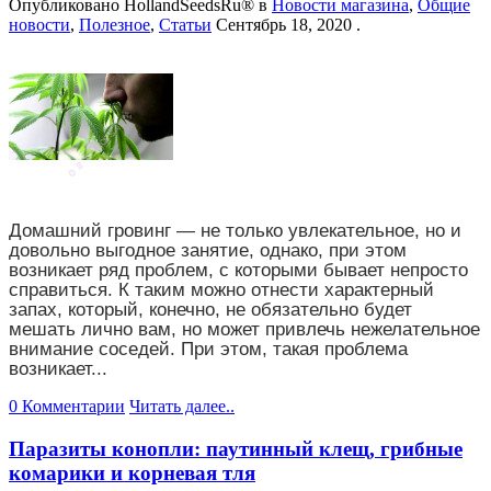
Опубликовано
HollandSeedsRu®
в
Новости магазина
,
Общие
новости
,
Полезное
,
Статьи
Сентябрь 18, 2020
.
Домашний гровинг — не только увлекательное, но и
довольно выгодное занятие, однако, при этом
возникает ряд проблем, с которыми бывает непросто
справиться. К таким можно отнести характерный
запах, который, конечно, не обязательно будет
мешать лично вам, но может привлечь нежелательное
внимание соседей. При этом, такая проблема
возникает...
0 Комментарии
Читать далее..
Паразиты конопли: паутинный клещ, грибные
комарики и корневая тля